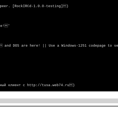
 peer. [RockIRCd-1.0.0-testing])
re!'
 and DOS are here! || Use a Windows-1251 codepage to s
нный клиент с http://tusa.web74.ru)