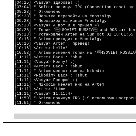
[04:25] <Vasya> здарова! :)
[07:04] * Softer покинул IRC (Connection reset by
[09:28] * Отключено
[09:28] * Попытка перезайти на #nostalgy
[09:28] * Перезаход на канал #nostalgy
[09:28] <Vasya> А вот и я пришел =)
[09:28] * Топик '4SOVIET RUSSIA and DOS are he
[09:28] * Установлен Artem на Sun Oct 02 18:01:55
[10:16] * Artem приходит в #nostalgy
[10:16] <Vasya> Artem : превед!
[10:16] <Artem> hello!
[10:53] * Artem изменил топик на '4SOVIET RUSSIA
[11:11] <Artem> Вася : !shut
[11:11] <Vasya> Молчу! :)
[11:11] <Artem> Вася : !shut
[11:11] * Artem меняет ник на Nikodim
[11:11] <Nikodim> Вася : !shut
[11:11] <Vasya> Говорю! :)
[11:11] * Nikodim меняет ник на Artem
[11:11] <Artem> !time
[11:11] <Vasya> 11:11:47
[11:50] * Artem покинул IRC (:Я использую настрое
[11:51] * Отключено