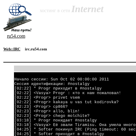
Internet
хостинг в сети
ru54.com
Web::IRC
irc.ru54.com
Начало сессии: Sun Oct 02 00:00:00 2011
Сессия идентификации: #nostalgy
[02:22] * Progr приходит в #nostalgy
[02:22] <Vasya> Progr : кто к нам пожаловал!
[02:22] <Progr> privet vsem
[02:22] <Progr> kakaya u vas tut kodirovka?
[02:23] <Progr> cp866?
[02:23] <Progr> allo, blin!
[02:23] <Progr> chego molchite?
[03:18] * Progr покидает #nostalgy
[03:18] <Vasya> Её звали Tiramisu. Она умела много
[04:25] * Softer покинул IRC (Ping timeout: 60 se
[04:25] * Softer приходит в #nostalgy