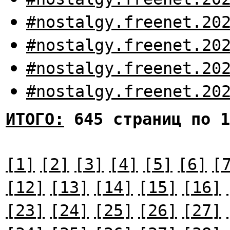
#nostalgy.freenet.20
#nostalgy.freenet.20
#nostalgy.freenet.20
#nostalgy.freenet.20
ИТОГО:
645 страниц по 1
[1]
[2]
[3]
[4]
[5]
[6]
[
[12]
[13]
[14]
[15]
[16]
[23]
[24]
[25]
[26]
[27]