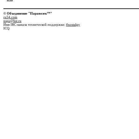
© Объединение "Паравозек™"
ru54.com
nspu@list.ru
Имя IRC-канала технической поддержки:
#nostalgy
ICQ: