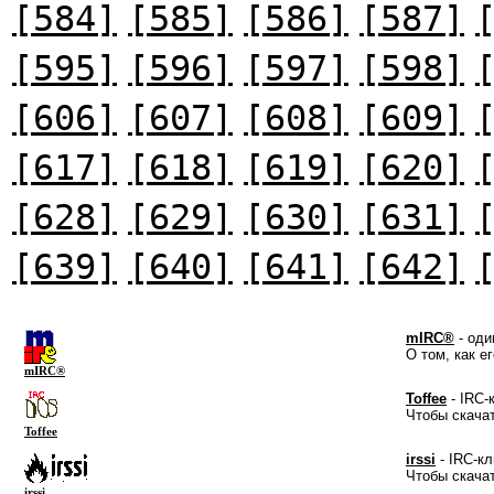
[584]
[585]
[586]
[587]
[595]
[596]
[597]
[598]
[606]
[607]
[608]
[609]
[617]
[618]
[619]
[620]
[628]
[629]
[630]
[631]
[639]
[640]
[641]
[642]
mIRC®
- оди
О том, как е
mIRC®
Toffee
- IRC-
Чтобы скача
Toffee
irssi
- IRC-кл
Чтобы скача
irssi