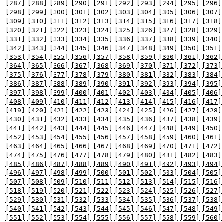
[287]
[288]
[289]
[290]
[291]
[292]
[293]
[294]
[295]
[296]
[298]
[299]
[300]
[301]
[302]
[303]
[304]
[305]
[306]
[307]
[309]
[310]
[311]
[312]
[313]
[314]
[315]
[316]
[317]
[318]
[320]
[321]
[322]
[323]
[324]
[325]
[326]
[327]
[328]
[329]
[331]
[332]
[333]
[334]
[335]
[336]
[337]
[338]
[339]
[340]
[342]
[343]
[344]
[345]
[346]
[347]
[348]
[349]
[350]
[351]
[353]
[354]
[355]
[356]
[357]
[358]
[359]
[360]
[361]
[362]
[364]
[365]
[366]
[367]
[368]
[369]
[370]
[371]
[372]
[373]
[375]
[376]
[377]
[378]
[379]
[380]
[381]
[382]
[383]
[384]
[386]
[387]
[388]
[389]
[390]
[391]
[392]
[393]
[394]
[395]
[397]
[398]
[399]
[400]
[401]
[402]
[403]
[404]
[405]
[406]
[408]
[409]
[410]
[411]
[412]
[413]
[414]
[415]
[416]
[417]
[419]
[420]
[421]
[422]
[423]
[424]
[425]
[426]
[427]
[428]
[430]
[431]
[432]
[433]
[434]
[435]
[436]
[437]
[438]
[439]
[441]
[442]
[443]
[444]
[445]
[446]
[447]
[448]
[449]
[450]
[452]
[453]
[454]
[455]
[456]
[457]
[458]
[459]
[460]
[461]
[463]
[464]
[465]
[466]
[467]
[468]
[469]
[470]
[471]
[472]
[474]
[475]
[476]
[477]
[478]
[479]
[480]
[481]
[482]
[483]
[485]
[486]
[487]
[488]
[489]
[490]
[491]
[492]
[493]
[494]
[496]
[497]
[498]
[499]
[500]
[501]
[502]
[503]
[504]
[505]
[507]
[508]
[509]
[510]
[511]
[512]
[513]
[514]
[515]
[516]
[518]
[519]
[520]
[521]
[522]
[523]
[524]
[525]
[526]
[527]
[529]
[530]
[531]
[532]
[533]
[534]
[535]
[536]
[537]
[538]
[540]
[541]
[542]
[543]
[544]
[545]
[546]
[547]
[548]
[549]
[551]
[552]
[553]
[554]
[555]
[556]
[557]
[558]
[559]
[560]