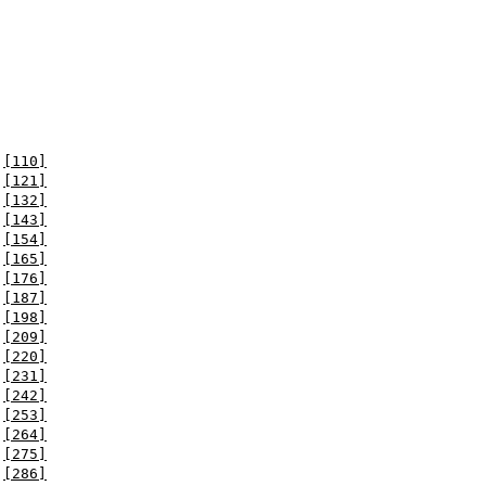
[110]
[121]
[132]
[143]
[154]
[165]
[176]
[187]
[198]
[209]
[220]
[231]
[242]
[253]
[264]
[275]
[286]