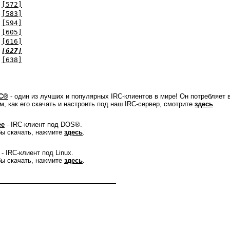
[572]
[583]
[594]
[605]
[616]
[627]
[638]
C®
- один из лучших и популярных IRC-клиентов в мире! Он потребляет 
м, как его скачать и настроить под наш IRC-сервер, смотрите
здесь
.
ee
- IRC-клиент под DOS®.
ы скачать, нажмите
здесь
.
- IRC-клиент под Linux.
ы скачать, нажмите
здесь
.