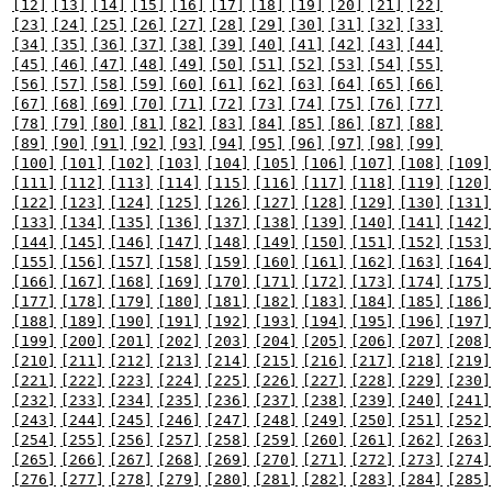
[12]
[13]
[14]
[15]
[16]
[17]
[18]
[19]
[20]
[21]
[22]
[23]
[24]
[25]
[26]
[27]
[28]
[29]
[30]
[31]
[32]
[33]
[34]
[35]
[36]
[37]
[38]
[39]
[40]
[41]
[42]
[43]
[44]
[45]
[46]
[47]
[48]
[49]
[50]
[51]
[52]
[53]
[54]
[55]
[56]
[57]
[58]
[59]
[60]
[61]
[62]
[63]
[64]
[65]
[66]
[67]
[68]
[69]
[70]
[71]
[72]
[73]
[74]
[75]
[76]
[77]
[78]
[79]
[80]
[81]
[82]
[83]
[84]
[85]
[86]
[87]
[88]
[89]
[90]
[91]
[92]
[93]
[94]
[95]
[96]
[97]
[98]
[99]
[100]
[101]
[102]
[103]
[104]
[105]
[106]
[107]
[108]
[109]
[111]
[112]
[113]
[114]
[115]
[116]
[117]
[118]
[119]
[120]
[122]
[123]
[124]
[125]
[126]
[127]
[128]
[129]
[130]
[131]
[133]
[134]
[135]
[136]
[137]
[138]
[139]
[140]
[141]
[142]
[144]
[145]
[146]
[147]
[148]
[149]
[150]
[151]
[152]
[153]
[155]
[156]
[157]
[158]
[159]
[160]
[161]
[162]
[163]
[164]
[166]
[167]
[168]
[169]
[170]
[171]
[172]
[173]
[174]
[175]
[177]
[178]
[179]
[180]
[181]
[182]
[183]
[184]
[185]
[186]
[188]
[189]
[190]
[191]
[192]
[193]
[194]
[195]
[196]
[197]
[199]
[200]
[201]
[202]
[203]
[204]
[205]
[206]
[207]
[208]
[210]
[211]
[212]
[213]
[214]
[215]
[216]
[217]
[218]
[219]
[221]
[222]
[223]
[224]
[225]
[226]
[227]
[228]
[229]
[230]
[232]
[233]
[234]
[235]
[236]
[237]
[238]
[239]
[240]
[241]
[243]
[244]
[245]
[246]
[247]
[248]
[249]
[250]
[251]
[252]
[254]
[255]
[256]
[257]
[258]
[259]
[260]
[261]
[262]
[263]
[265]
[266]
[267]
[268]
[269]
[270]
[271]
[272]
[273]
[274]
[276]
[277]
[278]
[279]
[280]
[281]
[282]
[283]
[284]
[285]