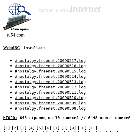
Internet
хостинг в сети
ru54.com
Web::IRC
irc.ru54.com
#nostalgy.freenet.20090517.log
#nostalgy.freenet.20090516.log
#nostalgy.freenet.20090515.log
#nostalgy.freenet.20090514.log
#nostalgy.freenet.20090513.log
#nostalgy.freenet.20090512.log
#nostalgy.freenet.20090511.log
#nostalgy.freenet.20090510.log
#nostalgy.freenet.20090509.log
#nostalgy.freenet.20090508.log
ИТОГО:
645 страниц по 10 записей // 6448 всего записей
[1]
[2]
[3]
[4]
[5]
[6]
[7]
[8]
[9]
[10]
[11]