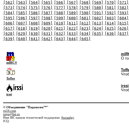
[562]
[563]
[564]
[565]
[566]
[567]
[568]
[569]
[570]
[571]
[573]
[574]
[575]
[576]
[577]
[578]
[579]
[580]
[581]
[582]
[584]
[585]
[586]
[587]
[588]
[589]
[590]
[591]
[592]
[593]
[595]
[596]
[597]
[598]
[599]
[600]
[601]
[602]
[603]
[604]
[606]
[607]
[608]
[609]
[610]
[611]
[612]
[613]
[614]
[615]
[617]
[618]
[619]
[620]
[621]
[622]
[623]
[624]
[625]
[626]
[628]
[629]
[630]
[631]
[632]
[633]
[634]
[635]
[636]
[637]
[639]
[640]
[641]
[642]
[643]
[644]
[645]
mIR
О то
mIRC®
Toff
Чтоб
Toffee
irssi
Чтоб
irssi
© Объединение "Паравозек™"
ru54.com
nspu@list.ru
Имя IRC-канала технической поддержки:
#nostalgy
ICQ: