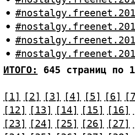
#nostalgy.freenet.20
#nostalgy.freenet.20
#nostalgy.freenet.20
#nostalgy.freenet.20
ИТОГО:
645 страниц по 1
[1]
[2]
[3]
[4]
[5]
[6]
[
[12]
[13]
[14]
[15]
[16]
[23]
[24]
[25]
[26]
[27]