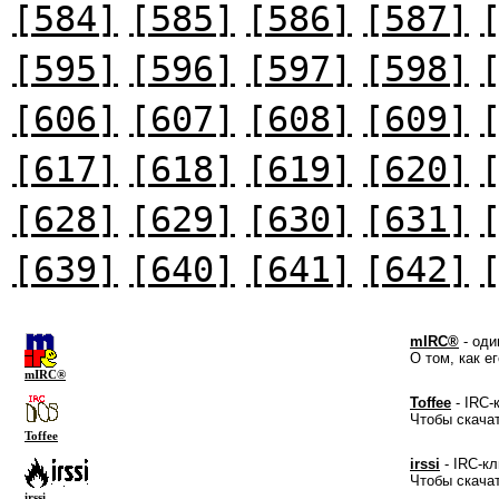
[584]
[585]
[586]
[587]
[595]
[596]
[597]
[598]
[606]
[607]
[608]
[609]
[617]
[618]
[619]
[620]
[628]
[629]
[630]
[631]
[639]
[640]
[641]
[642]
mIRC®
- оди
О том, как е
mIRC®
Toffee
- IRC-
Чтобы скача
Toffee
irssi
- IRC-кл
Чтобы скача
irssi