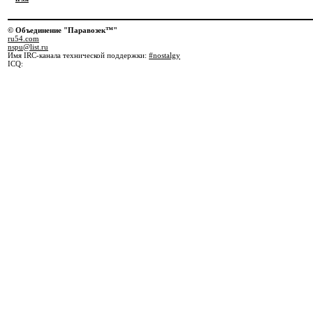
© Объединение "Паравозек™"
ru54.com
nspu@list.ru
Имя IRC-канала технической поддержки:
#nostalgy
ICQ: