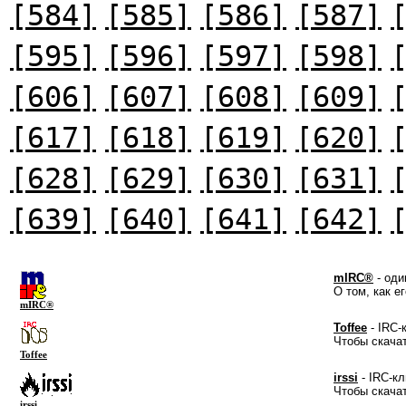
[584]
[585]
[586]
[587]
[595]
[596]
[597]
[598]
[606]
[607]
[608]
[609]
[617]
[618]
[619]
[620]
[628]
[629]
[630]
[631]
[639]
[640]
[641]
[642]
mIRC®
- оди
О том, как е
mIRC®
Toffee
- IRC-
Чтобы скача
Toffee
irssi
- IRC-кл
Чтобы скача
irssi