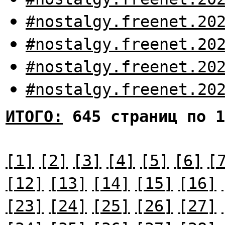
#nostalgy.freenet.20
#nostalgy.freenet.20
#nostalgy.freenet.20
#nostalgy.freenet.20
ИТОГО:
645 страниц по 1
[1]
[2]
[3]
[4]
[5]
[6]
[
[12]
[13]
[14]
[15]
[16]
[23]
[24]
[25]
[26]
[27]