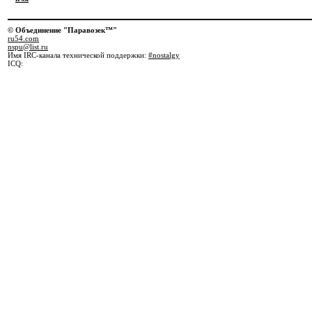
© Объединение "Паравозек™"
ru54.com
nspu@list.ru
Имя IRC-канала технической поддержки:
#nostalgy
ICQ: