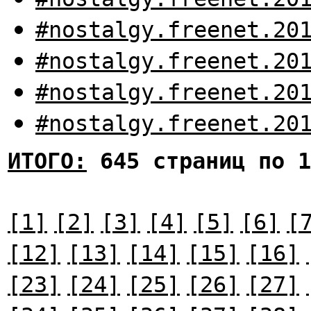
#nostalgy.freenet.20
#nostalgy.freenet.20
#nostalgy.freenet.20
#nostalgy.freenet.20
ИТОГО:
645 страниц по 1
[1]
[2]
[3]
[4]
[5]
[6]
[
[12]
[13]
[14]
[15]
[16]
[23]
[24]
[25]
[26]
[27]