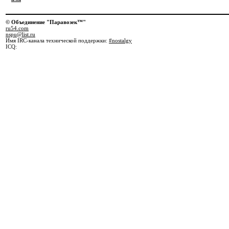
© Объединение "Паравозек™"
ru54.com
nspu@list.ru
Имя IRC-канала технической поддержки:
#nostalgy
ICQ: