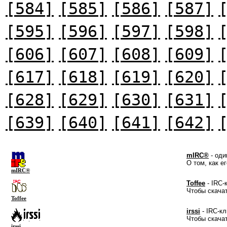
[584]
[585]
[586]
[587]
[595]
[596]
[597]
[598]
[606]
[607]
[608]
[609]
[617]
[618]
[619]
[620]
[628]
[629]
[630]
[631]
[639]
[640]
[641]
[642]
mIRC®
- оди
О том, как е
mIRC®
Toffee
- IRC-
Чтобы скача
Toffee
irssi
- IRC-кл
Чтобы скача
irssi