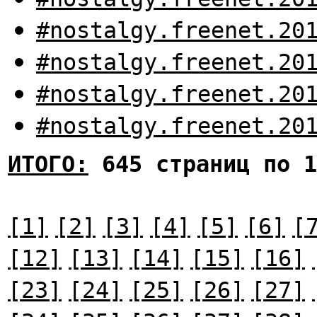
#nostalgy.freenet.20
#nostalgy.freenet.20
#nostalgy.freenet.20
#nostalgy.freenet.20
ИТОГО:
645 страниц по 1
[1]
[2]
[3]
[4]
[5]
[6]
[
[12]
[13]
[14]
[15]
[16]
[23]
[24]
[25]
[26]
[27]