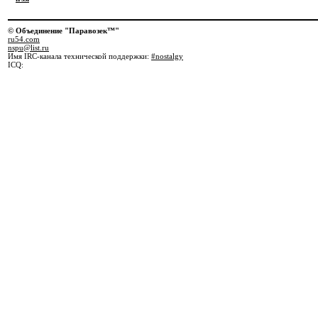
© Объединение "Паравозек™"
ru54.com
nspu@list.ru
Имя IRC-канала технической поддержки:
#nostalgy
ICQ: