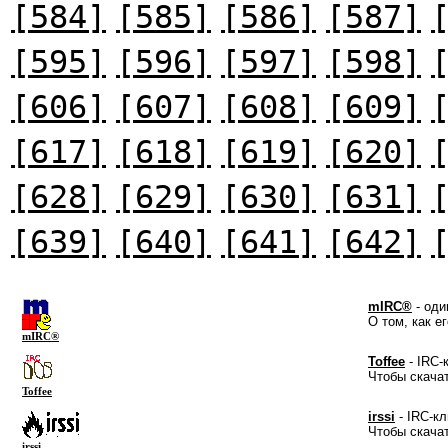
[584]
[585]
[586]
[587]
[595]
[596]
[597]
[598]
[606]
[607]
[608]
[609]
[617]
[618]
[619]
[620]
[628]
[629]
[630]
[631]
[639]
[640]
[641]
[642]
mIRC®
- оди
О том, как е
mIRC®
Toffee
- IRC-
Чтобы скача
Toffee
irssi
- IRC-кл
Чтобы скача
irssi