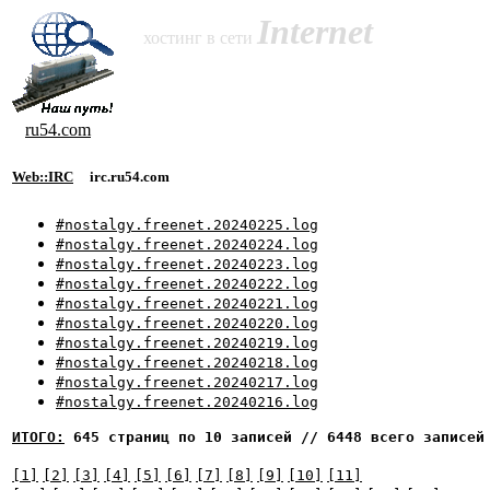
Internet
хостинг в сети
ru54.com
Web::IRC
irc.ru54.com
#nostalgy.freenet.20240225.log
#nostalgy.freenet.20240224.log
#nostalgy.freenet.20240223.log
#nostalgy.freenet.20240222.log
#nostalgy.freenet.20240221.log
#nostalgy.freenet.20240220.log
#nostalgy.freenet.20240219.log
#nostalgy.freenet.20240218.log
#nostalgy.freenet.20240217.log
#nostalgy.freenet.20240216.log
ИТОГО:
645 страниц по 10 записей // 6448 всего записей
[1]
[2]
[3]
[4]
[5]
[6]
[7]
[8]
[9]
[10]
[11]