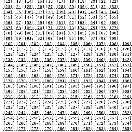
[12]
[13]
[14]
[15]
[16]
[17]
[18]
[19]
[20]
[21]
[22]
[23]
[24]
[25]
[26]
[27]
[28]
[29]
[30]
[31]
[32]
[33]
[34]
[35]
[36]
[37]
[38]
[39]
[40]
[41]
[42]
[43]
[44]
[45]
[46]
[47]
[48]
[49]
[50]
[51]
[52]
[53]
[54]
[55]
[56]
[57]
[58]
[59]
[60]
[61]
[62]
[63]
[64]
[65]
[66]
[67]
[68]
[69]
[70]
[71]
[72]
[73]
[74]
[75]
[76]
[77]
[78]
[79]
[80]
[81]
[82]
[83]
[84]
[85]
[86]
[87]
[88]
[89]
[90]
[91]
[92]
[93]
[94]
[95]
[96]
[97]
[98]
[99]
[100]
[101]
[102]
[103]
[104]
[105]
[106]
[107]
[108]
[109]
[111]
[112]
[113]
[114]
[115]
[116]
[117]
[118]
[119]
[120]
[122]
[123]
[124]
[125]
[126]
[127]
[128]
[129]
[130]
[131]
[133]
[134]
[135]
[136]
[137]
[138]
[139]
[140]
[141]
[142]
[144]
[145]
[146]
[147]
[148]
[149]
[150]
[151]
[152]
[153]
[155]
[156]
[157]
[158]
[159]
[160]
[161]
[162]
[163]
[164]
[166]
[167]
[168]
[169]
[170]
[171]
[172]
[173]
[174]
[175]
[177]
[178]
[179]
[180]
[181]
[182]
[183]
[184]
[185]
[186]
[188]
[189]
[190]
[191]
[192]
[193]
[194]
[195]
[196]
[197]
[199]
[200]
[201]
[202]
[203]
[204]
[205]
[206]
[207]
[208]
[210]
[211]
[212]
[213]
[214]
[215]
[216]
[217]
[218]
[219]
[221]
[222]
[223]
[224]
[225]
[226]
[227]
[228]
[229]
[230]
[232]
[233]
[234]
[235]
[236]
[237]
[238]
[239]
[240]
[241]
[243]
[244]
[245]
[246]
[247]
[248]
[249]
[250]
[251]
[252]
[254]
[255]
[256]
[257]
[258]
[259]
[260]
[261]
[262]
[263]
[265]
[266]
[267]
[268]
[269]
[270]
[271]
[272]
[273]
[274]
[276]
[277]
[278]
[279]
[280]
[281]
[282]
[283]
[284]
[285]