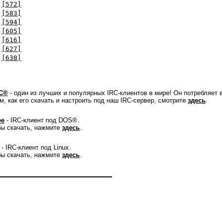
[572]
[583]
[594]
[605]
[616]
[627]
[638]
C®
- один из лучших и популярных IRC-клиентов в мире! Он потребляет 
м, как его скачать и настроить под наш IRC-сервер, смотрите
здесь
.
ee
- IRC-клиент под DOS®.
ы скачать, нажмите
здесь
.
- IRC-клиент под Linux.
ы скачать, нажмите
здесь
.