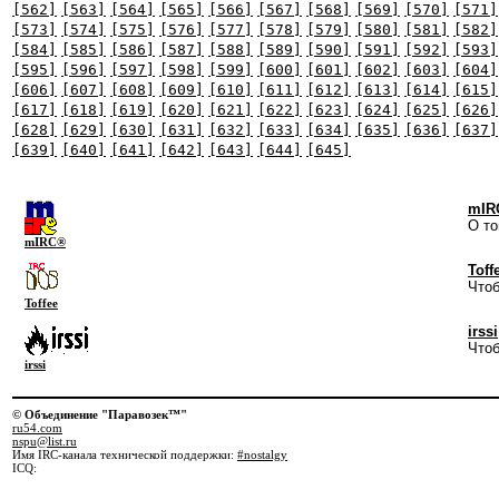
[562]
[563]
[564]
[565]
[566]
[567]
[568]
[569]
[570]
[571]
[573]
[574]
[575]
[576]
[577]
[578]
[579]
[580]
[581]
[582]
[584]
[585]
[586]
[587]
[588]
[589]
[590]
[591]
[592]
[593]
[595]
[596]
[597]
[598]
[599]
[600]
[601]
[602]
[603]
[604]
[606]
[607]
[608]
[609]
[610]
[611]
[612]
[613]
[614]
[615]
[617]
[618]
[619]
[620]
[621]
[622]
[623]
[624]
[625]
[626]
[628]
[629]
[630]
[631]
[632]
[633]
[634]
[635]
[636]
[637]
[639]
[640]
[641]
[642]
[643]
[644]
[645]
mIR
О то
mIRC®
Toff
Чтоб
Toffee
irssi
Чтоб
irssi
© Объединение "Паравозек™"
ru54.com
nspu@list.ru
Имя IRC-канала технической поддержки:
#nostalgy
ICQ: