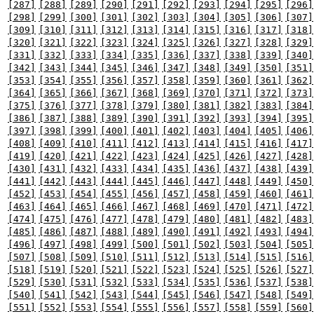
[287]
[288]
[289]
[290]
[291]
[292]
[293]
[294]
[295]
[296]
[298]
[299]
[300]
[301]
[302]
[303]
[304]
[305]
[306]
[307]
[309]
[310]
[311]
[312]
[313]
[314]
[315]
[316]
[317]
[318]
[320]
[321]
[322]
[323]
[324]
[325]
[326]
[327]
[328]
[329]
[331]
[332]
[333]
[334]
[335]
[336]
[337]
[338]
[339]
[340]
[342]
[343]
[344]
[345]
[346]
[347]
[348]
[349]
[350]
[351]
[353]
[354]
[355]
[356]
[357]
[358]
[359]
[360]
[361]
[362]
[364]
[365]
[366]
[367]
[368]
[369]
[370]
[371]
[372]
[373]
[375]
[376]
[377]
[378]
[379]
[380]
[381]
[382]
[383]
[384]
[386]
[387]
[388]
[389]
[390]
[391]
[392]
[393]
[394]
[395]
[397]
[398]
[399]
[400]
[401]
[402]
[403]
[404]
[405]
[406]
[408]
[409]
[410]
[411]
[412]
[413]
[414]
[415]
[416]
[417]
[419]
[420]
[421]
[422]
[423]
[424]
[425]
[426]
[427]
[428]
[430]
[431]
[432]
[433]
[434]
[435]
[436]
[437]
[438]
[439]
[441]
[442]
[443]
[444]
[445]
[446]
[447]
[448]
[449]
[450]
[452]
[453]
[454]
[455]
[456]
[457]
[458]
[459]
[460]
[461]
[463]
[464]
[465]
[466]
[467]
[468]
[469]
[470]
[471]
[472]
[474]
[475]
[476]
[477]
[478]
[479]
[480]
[481]
[482]
[483]
[485]
[486]
[487]
[488]
[489]
[490]
[491]
[492]
[493]
[494]
[496]
[497]
[498]
[499]
[500]
[501]
[502]
[503]
[504]
[505]
[507]
[508]
[509]
[510]
[511]
[512]
[513]
[514]
[515]
[516]
[518]
[519]
[520]
[521]
[522]
[523]
[524]
[525]
[526]
[527]
[529]
[530]
[531]
[532]
[533]
[534]
[535]
[536]
[537]
[538]
[540]
[541]
[542]
[543]
[544]
[545]
[546]
[547]
[548]
[549]
[551]
[552]
[553]
[554]
[555]
[556]
[557]
[558]
[559]
[560]