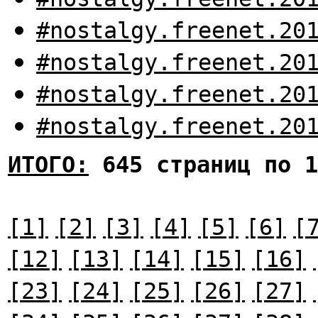
#nostalgy.freenet.20
#nostalgy.freenet.20
#nostalgy.freenet.20
#nostalgy.freenet.20
ИТОГО:
645 страниц по 1
[1]
[2]
[3]
[4]
[5]
[6]
[
[12]
[13]
[14]
[15]
[16]
[23]
[24]
[25]
[26]
[27]