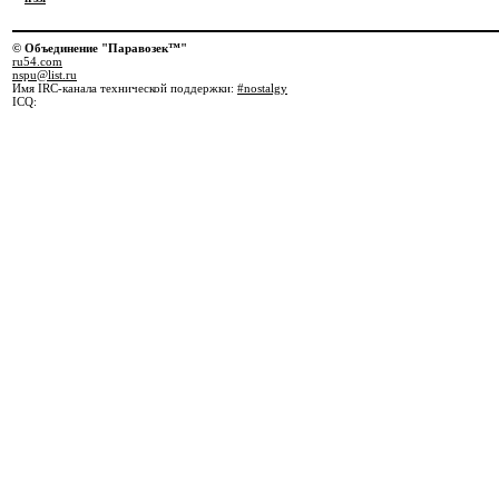
© Объединение "Паравозек™"
ru54.com
nspu@list.ru
Имя IRC-канала технической поддержки:
#nostalgy
ICQ: