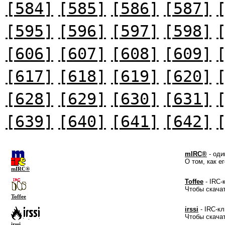
[584]
[585]
[586]
[587]
[595]
[596]
[597]
[598]
[606]
[607]
[608]
[609]
[617]
[618]
[619]
[620]
[628]
[629]
[630]
[631]
[639]
[640]
[641]
[642]
mIRC®
- оди
О том, как е
mIRC®
Toffee
- IRC-
Чтобы скача
Toffee
irssi
- IRC-кл
Чтобы скача
irssi