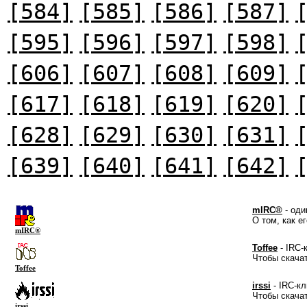
[584]
[585]
[586]
[587]
[595]
[596]
[597]
[598]
[606]
[607]
[608]
[609]
[617]
[618]
[619]
[620]
[628]
[629]
[630]
[631]
[639]
[640]
[641]
[642]
mIRC®
- оди
О том, как е
mIRC®
Toffee
- IRC-
Чтобы скача
Toffee
irssi
- IRC-кл
Чтобы скача
irssi