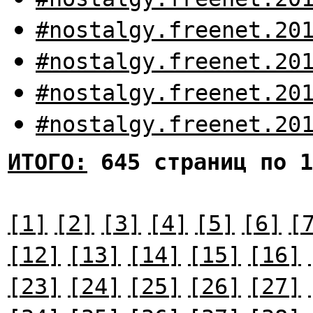
#nostalgy.freenet.20
#nostalgy.freenet.20
#nostalgy.freenet.20
#nostalgy.freenet.20
ИТОГО:
645 страниц по 1
[1]
[2]
[3]
[4]
[5]
[6]
[
[12]
[13]
[14]
[15]
[16]
[23]
[24]
[25]
[26]
[27]