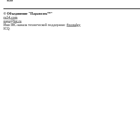
© Объединение "Паравозек™"
ru54.com
nspu@list.ru
Имя IRC-канала технической поддержки:
#nostalgy
ICQ: