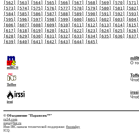
[562]
[563]
[564]
[565]
[566]
[567]
[568]
[569]
[570]
[571]
[573]
[574]
[575]
[576]
[577]
[578]
[579]
[580]
[581]
[582]
[584]
[585]
[586]
[587]
[588]
[589]
[590]
[591]
[592]
[593]
[595]
[596]
[597]
[598]
[599]
[600]
[601]
[602]
[603]
[604]
[606]
[607]
[608]
[609]
[610]
[611]
[612]
[613]
[614]
[615]
[617]
[618]
[619]
[620]
[621]
[622]
[623]
[624]
[625]
[626]
[628]
[629]
[630]
[631]
[632]
[633]
[634]
[635]
[636]
[637]
[639]
[640]
[641]
[642]
[643]
[644]
[645]
mIR
О то
mIRC®
Toff
Чтоб
Toffee
irssi
Чтоб
irssi
© Объединение "Паравозек™"
ru54.com
nspu@list.ru
Имя IRC-канала технической поддержки:
#nostalgy
ICQ: