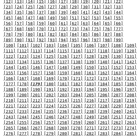
[12]
[13]
[14]
[15]
[16]
[17]
[18]
[19]
[20]
[21]
[22]
[23]
[24]
[25]
[26]
[27]
[28]
[29]
[30]
[31]
[32]
[33]
[34]
[35]
[36]
[37]
[38]
[39]
[40]
[41]
[42]
[43]
[44]
[45]
[46]
[47]
[48]
[49]
[50]
[51]
[52]
[53]
[54]
[55]
[56]
[57]
[58]
[59]
[60]
[61]
[62]
[63]
[64]
[65]
[66]
[67]
[68]
[69]
[70]
[71]
[72]
[73]
[74]
[75]
[76]
[77]
[78]
[79]
[80]
[81]
[82]
[83]
[84]
[85]
[86]
[87]
[88]
[89]
[90]
[91]
[92]
[93]
[94]
[95]
[96]
[97]
[98]
[99]
[100]
[101]
[102]
[103]
[104]
[105]
[106]
[107]
[108]
[109]
[111]
[112]
[113]
[114]
[115]
[116]
[117]
[118]
[119]
[120]
[122]
[123]
[124]
[125]
[126]
[127]
[128]
[129]
[130]
[131]
[133]
[134]
[135]
[136]
[137]
[138]
[139]
[140]
[141]
[142]
[144]
[145]
[146]
[147]
[148]
[149]
[150]
[151]
[152]
[153]
[155]
[156]
[157]
[158]
[159]
[160]
[161]
[162]
[163]
[164]
[166]
[167]
[168]
[169]
[170]
[171]
[172]
[173]
[174]
[175]
[177]
[178]
[179]
[180]
[181]
[182]
[183]
[184]
[185]
[186]
[188]
[189]
[190]
[191]
[192]
[193]
[194]
[195]
[196]
[197]
[199]
[200]
[201]
[202]
[203]
[204]
[205]
[206]
[207]
[208]
[210]
[211]
[212]
[213]
[214]
[215]
[216]
[217]
[218]
[219]
[221]
[222]
[223]
[224]
[225]
[226]
[227]
[228]
[229]
[230]
[232]
[233]
[234]
[235]
[236]
[237]
[238]
[239]
[240]
[241]
[243]
[244]
[245]
[246]
[247]
[248]
[249]
[250]
[251]
[252]
[254]
[255]
[256]
[257]
[258]
[259]
[260]
[261]
[262]
[263]
[265]
[266]
[267]
[268]
[269]
[270]
[271]
[272]
[273]
[274]
[276]
[277]
[278]
[279]
[280]
[281]
[282]
[283]
[284]
[285]