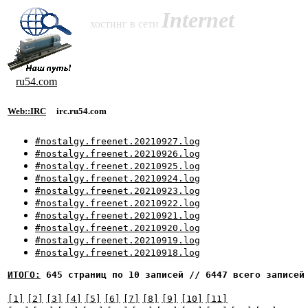
Internet
хостинг в сети
ru54.com
Web::IRC
irc.ru54.com
#nostalgy.freenet.20210927.log
#nostalgy.freenet.20210926.log
#nostalgy.freenet.20210925.log
#nostalgy.freenet.20210924.log
#nostalgy.freenet.20210923.log
#nostalgy.freenet.20210922.log
#nostalgy.freenet.20210921.log
#nostalgy.freenet.20210920.log
#nostalgy.freenet.20210919.log
#nostalgy.freenet.20210918.log
ИТОГО:
645 страниц по 10 записей // 6447 всего записей
[1]
[2]
[3]
[4]
[5]
[6]
[7]
[8]
[9]
[10]
[11]