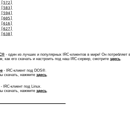
[572]
[583]
[594]
[605]
[616]
[627]
[638]
C®
- один из лучших и популярных IRC-клиентов в мире! Он потребляет 
м, как его скачать и настроить под наш IRC-сервер, смотрите
здесь
.
ee
- IRC-клиент под DOS®.
ы скачать, нажмите
здесь
.
- IRC-клиент под Linux.
ы скачать, нажмите
здесь
.