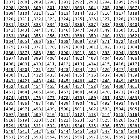
[287]
[288]
[289]
[290]
[291]
[292]
[293]
[294]
[295]
[296]
[298]
[299]
[300]
[301]
[302]
[303]
[304]
[305]
[306]
[307]
[309]
[310]
[311]
[312]
[313]
[314]
[315]
[316]
[317]
[318]
[320]
[321]
[322]
[323]
[324]
[325]
[326]
[327]
[328]
[329]
[331]
[332]
[333]
[334]
[335]
[336]
[337]
[338]
[339]
[340]
[342]
[343]
[344]
[345]
[346]
[347]
[348]
[349]
[350]
[351]
[353]
[354]
[355]
[356]
[357]
[358]
[359]
[360]
[361]
[362]
[364]
[365]
[366]
[367]
[368]
[369]
[370]
[371]
[372]
[373]
[375]
[376]
[377]
[378]
[379]
[380]
[381]
[382]
[383]
[384]
[386]
[387]
[388]
[389]
[390]
[391]
[392]
[393]
[394]
[395]
[397]
[398]
[399]
[400]
[401]
[402]
[403]
[404]
[405]
[406]
[408]
[409]
[410]
[411]
[412]
[413]
[414]
[415]
[416]
[417]
[419]
[420]
[421]
[422]
[423]
[424]
[425]
[426]
[427]
[428]
[430]
[431]
[432]
[433]
[434]
[435]
[436]
[437]
[438]
[439]
[441]
[442]
[443]
[444]
[445]
[446]
[447]
[448]
[449]
[450]
[452]
[453]
[454]
[455]
[456]
[457]
[458]
[459]
[460]
[461]
[463]
[464]
[465]
[466]
[467]
[468]
[469]
[470]
[471]
[472]
[474]
[475]
[476]
[477]
[478]
[479]
[480]
[481]
[482]
[483]
[485]
[486]
[487]
[488]
[489]
[490]
[491]
[492]
[493]
[494]
[496]
[497]
[498]
[499]
[500]
[501]
[502]
[503]
[504]
[505]
[507]
[508]
[509]
[510]
[511]
[512]
[513]
[514]
[515]
[516]
[518]
[519]
[520]
[521]
[522]
[523]
[524]
[525]
[526]
[527]
[529]
[530]
[531]
[532]
[533]
[534]
[535]
[536]
[537]
[538]
[540]
[541]
[542]
[543]
[544]
[545]
[546]
[547]
[548]
[549]
[551]
[552]
[553]
[554]
[555]
[556]
[557]
[558]
[559]
[560]