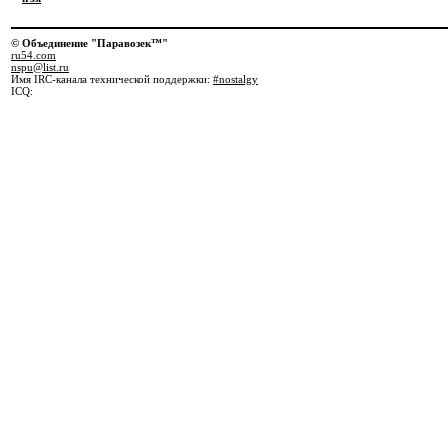
© Объединение "Паравозек™"
ru54.com
nspu@list.ru
Имя IRC-канала технической поддержки:
#nostalgy
ICQ: