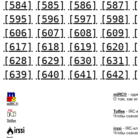
[584]
[585]
[586]
[587]
[595]
[596]
[597]
[598]
[606]
[607]
[608]
[609]
[617]
[618]
[619]
[620]
[628]
[629]
[630]
[631]
[639]
[640]
[641]
[642]
mIRC®
- оди
О том, как е
mIRC®
Toffee
- IRC-
Чтобы скача
Toffee
irssi
- IRC-кл
Чтобы скача
irssi