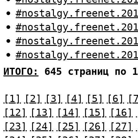
#nostalgy.freenet.20
#nostalgy.freenet.20
#nostalgy.freenet.20
#nostalgy.freenet.20
ИТОГО:
645 страниц по 1
[1]
[2]
[3]
[4]
[5]
[6]
[
[12]
[13]
[14]
[15]
[16]
[23]
[24]
[25]
[26]
[27]