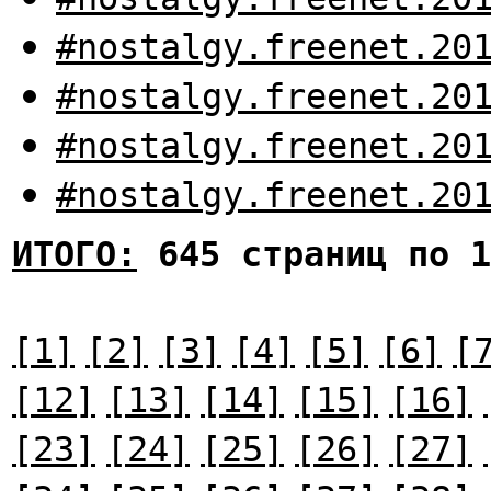
#nostalgy.freenet.20
#nostalgy.freenet.20
#nostalgy.freenet.20
#nostalgy.freenet.20
ИТОГО:
645 страниц по 1
[1]
[2]
[3]
[4]
[5]
[6]
[
[12]
[13]
[14]
[15]
[16]
[23]
[24]
[25]
[26]
[27]