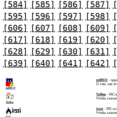
[584]
[585]
[586]
[587]
[595]
[596]
[597]
[598]
[606]
[607]
[608]
[609]
[617]
[618]
[619]
[620]
[628]
[629]
[630]
[631]
[639]
[640]
[641]
[642]
mIRC®
- оди
О том, как е
mIRC®
Toffee
- IRC-
Чтобы скача
Toffee
irssi
- IRC-кл
Чтобы скача
irssi