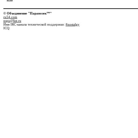
© Объединение "Паравозек™"
ru54.com
nspu@list.ru
Имя IRC-канала технической поддержки:
#nostalgy
ICQ: