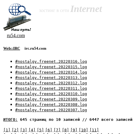
Internet
хостинг в сети
ru54.com
Web::IRC
irc.ru54.com
#nostalgy.freenet.20220316.log
#nostalgy.freenet.20220315.log
#nostalgy.freenet.20220314.log
#nostalgy.freenet.20220313.log
#nostalgy.freenet.20220312.log
#nostalgy.freenet.20220311.log
#nostalgy.freenet.20220310.log
#nostalgy.freenet.20220309.log
#nostalgy.freenet.20220308.log
#nostalgy.freenet.20220307.log
ИТОГО:
645 страниц по 10 записей // 6447 всего записей
[1]
[2]
[3]
[4]
[5]
[6]
[7]
[8]
[9]
[10]
[11]