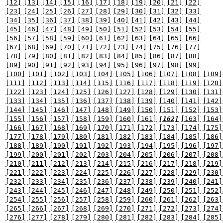
[12]
[13]
[14]
[15]
[16]
[17]
[18]
[19]
[20]
[21]
[22]
[23]
[24]
[25]
[26]
[27]
[28]
[29]
[30]
[31]
[32]
[33]
[34]
[35]
[36]
[37]
[38]
[39]
[40]
[41]
[42]
[43]
[44]
[45]
[46]
[47]
[48]
[49]
[50]
[51]
[52]
[53]
[54]
[55]
[56]
[57]
[58]
[59]
[60]
[61]
[62]
[63]
[64]
[65]
[66]
[67]
[68]
[69]
[70]
[71]
[72]
[73]
[74]
[75]
[76]
[77]
[78]
[79]
[80]
[81]
[82]
[83]
[84]
[85]
[86]
[87]
[88]
[89]
[90]
[91]
[92]
[93]
[94]
[95]
[96]
[97]
[98]
[99]
[100]
[101]
[102]
[103]
[104]
[105]
[106]
[107]
[108]
[109]
[111]
[112]
[113]
[114]
[115]
[116]
[117]
[118]
[119]
[120]
[122]
[123]
[124]
[125]
[126]
[127]
[128]
[129]
[130]
[131]
[133]
[134]
[135]
[136]
[137]
[138]
[139]
[140]
[141]
[142]
[144]
[145]
[146]
[147]
[148]
[149]
[150]
[151]
[152]
[153]
[155]
[156]
[157]
[158]
[159]
[160]
[161]
[162]
[163]
[164]
[166]
[167]
[168]
[169]
[170]
[171]
[172]
[173]
[174]
[175]
[177]
[178]
[179]
[180]
[181]
[182]
[183]
[184]
[185]
[186]
[188]
[189]
[190]
[191]
[192]
[193]
[194]
[195]
[196]
[197]
[199]
[200]
[201]
[202]
[203]
[204]
[205]
[206]
[207]
[208]
[210]
[211]
[212]
[213]
[214]
[215]
[216]
[217]
[218]
[219]
[221]
[222]
[223]
[224]
[225]
[226]
[227]
[228]
[229]
[230]
[232]
[233]
[234]
[235]
[236]
[237]
[238]
[239]
[240]
[241]
[243]
[244]
[245]
[246]
[247]
[248]
[249]
[250]
[251]
[252]
[254]
[255]
[256]
[257]
[258]
[259]
[260]
[261]
[262]
[263]
[265]
[266]
[267]
[268]
[269]
[270]
[271]
[272]
[273]
[274]
[276]
[277]
[278]
[279]
[280]
[281]
[282]
[283]
[284]
[285]