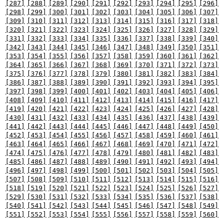
[287]
[288]
[289]
[290]
[291]
[292]
[293]
[294]
[295]
[296]
[298]
[299]
[300]
[301]
[302]
[303]
[304]
[305]
[306]
[307]
[309]
[310]
[311]
[312]
[313]
[314]
[315]
[316]
[317]
[318]
[320]
[321]
[322]
[323]
[324]
[325]
[326]
[327]
[328]
[329]
[331]
[332]
[333]
[334]
[335]
[336]
[337]
[338]
[339]
[340]
[342]
[343]
[344]
[345]
[346]
[347]
[348]
[349]
[350]
[351]
[353]
[354]
[355]
[356]
[357]
[358]
[359]
[360]
[361]
[362]
[364]
[365]
[366]
[367]
[368]
[369]
[370]
[371]
[372]
[373]
[375]
[376]
[377]
[378]
[379]
[380]
[381]
[382]
[383]
[384]
[386]
[387]
[388]
[389]
[390]
[391]
[392]
[393]
[394]
[395]
[397]
[398]
[399]
[400]
[401]
[402]
[403]
[404]
[405]
[406]
[408]
[409]
[410]
[411]
[412]
[413]
[414]
[415]
[416]
[417]
[419]
[420]
[421]
[422]
[423]
[424]
[425]
[426]
[427]
[428]
[430]
[431]
[432]
[433]
[434]
[435]
[436]
[437]
[438]
[439]
[441]
[442]
[443]
[444]
[445]
[446]
[447]
[448]
[449]
[450]
[452]
[453]
[454]
[455]
[456]
[457]
[458]
[459]
[460]
[461]
[463]
[464]
[465]
[466]
[467]
[468]
[469]
[470]
[471]
[472]
[474]
[475]
[476]
[477]
[478]
[479]
[480]
[481]
[482]
[483]
[485]
[486]
[487]
[488]
[489]
[490]
[491]
[492]
[493]
[494]
[496]
[497]
[498]
[499]
[500]
[501]
[502]
[503]
[504]
[505]
[507]
[508]
[509]
[510]
[511]
[512]
[513]
[514]
[515]
[516]
[518]
[519]
[520]
[521]
[522]
[523]
[524]
[525]
[526]
[527]
[529]
[530]
[531]
[532]
[533]
[534]
[535]
[536]
[537]
[538]
[540]
[541]
[542]
[543]
[544]
[545]
[546]
[547]
[548]
[549]
[551]
[552]
[553]
[554]
[555]
[556]
[557]
[558]
[559]
[560]