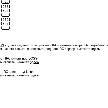
[572]
[583]
[594]
[605]
[616]
[627]
[638]
C®
- один из лучших и популярных IRC-клиентов в мире! Он потребляет 
м, как его скачать и настроить под наш IRC-сервер, смотрите
здесь
.
ee
- IRC-клиент под DOS®.
ы скачать, нажмите
здесь
.
- IRC-клиент под Linux.
ы скачать, нажмите
здесь
.