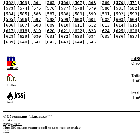
[562]
[563]
[564]
[565]
[566]
[567]
[568]
[569]
[570]
[571]
[573]
[574]
[575]
[576]
[577]
[578]
[579]
[580]
[581]
[582]
[584]
[585]
[586]
[587]
[588]
[589]
[590]
[591]
[592]
[593]
[595]
[596]
[597]
[598]
[599]
[600]
[601]
[602]
[603]
[604]
[606]
[607]
[608]
[609]
[610]
[611]
[612]
[613]
[614]
[615]
[617]
[618]
[619]
[620]
[621]
[622]
[623]
[624]
[625]
[626]
[628]
[629]
[630]
[631]
[632]
[633]
[634]
[635]
[636]
[637]
[639]
[640]
[641]
[642]
[643]
[644]
[645]
mIR
О то
mIRC®
Toff
Чтоб
Toffee
irssi
Чтоб
irssi
© Объединение "Паравозек™"
ru54.com
nspu@list.ru
Имя IRC-канала технической поддержки:
#nostalgy
ICQ: