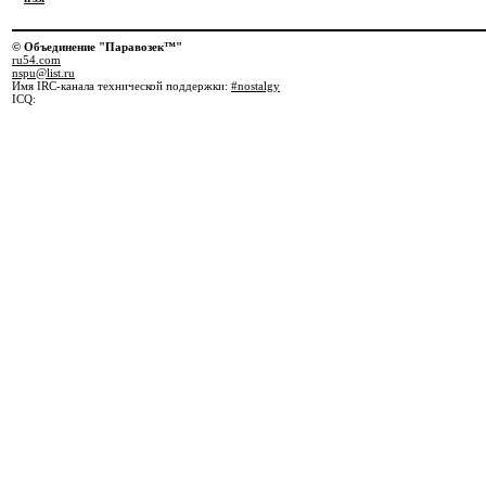
© Объединение "Паравозек™"
ru54.com
nspu@list.ru
Имя IRC-канала технической поддержки:
#nostalgy
ICQ: