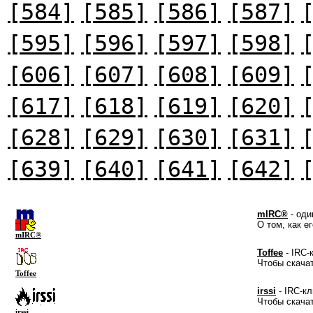
[584]
[585]
[586]
[587]
[595]
[596]
[597]
[598]
[606]
[607]
[608]
[609]
[617]
[618]
[619]
[620]
[628]
[629]
[630]
[631]
[639]
[640]
[641]
[642]
mIRC®
- оди
О том, как е
mIRC®
Toffee
- IRC-
Чтобы скача
Toffee
irssi
- IRC-кл
Чтобы скача
irssi