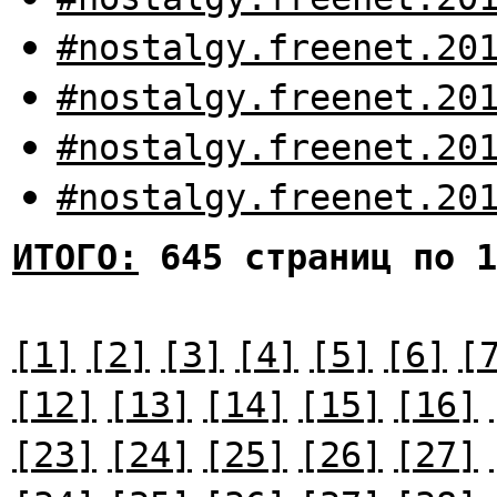
#nostalgy.freenet.20
#nostalgy.freenet.20
#nostalgy.freenet.20
#nostalgy.freenet.20
ИТОГО:
645 страниц по 1
[1]
[2]
[3]
[4]
[5]
[6]
[
[12]
[13]
[14]
[15]
[16]
[23]
[24]
[25]
[26]
[27]