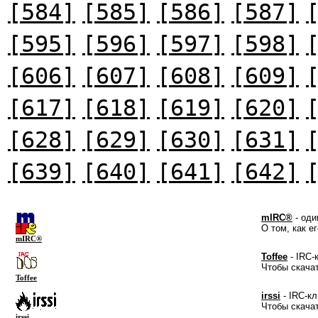
[584]
[585]
[586]
[587]
[595]
[596]
[597]
[598]
[606]
[607]
[608]
[609]
[617]
[618]
[619]
[620]
[628]
[629]
[630]
[631]
[639]
[640]
[641]
[642]
mIRC®
- оди
О том, как е
mIRC®
Toffee
- IRC-
Чтобы скача
Toffee
irssi
- IRC-кл
Чтобы скача
irssi