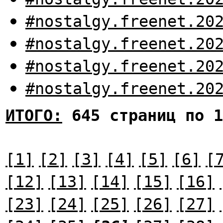
#nostalgy.freenet.20
#nostalgy.freenet.20
#nostalgy.freenet.20
#nostalgy.freenet.20
ИТОГО:
645 страниц по 1
[1]
[2]
[3]
[4]
[5]
[6]
[
[12]
[13]
[14]
[15]
[16]
[23]
[24]
[25]
[26]
[27]