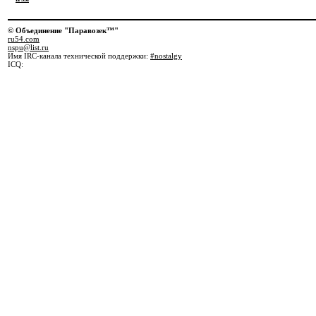
© Объединение "Паравозек™"
ru54.com
nspu@list.ru
Имя IRC-канала технической поддержки:
#nostalgy
ICQ: