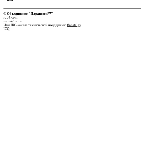
© Объединение "Паравозек™"
ru54.com
nspu@list.ru
Имя IRC-канала технической поддержки:
#nostalgy
ICQ: