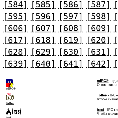
[584]
[585]
[586]
[587]
[595]
[596]
[597]
[598]
[606]
[607]
[608]
[609]
[617]
[618]
[619]
[620]
[628]
[629]
[630]
[631]
[639]
[640]
[641]
[642]
mIRC®
- оди
О том, как е
mIRC®
Toffee
- IRC-
Чтобы скача
Toffee
irssi
- IRC-кл
Чтобы скача
irssi