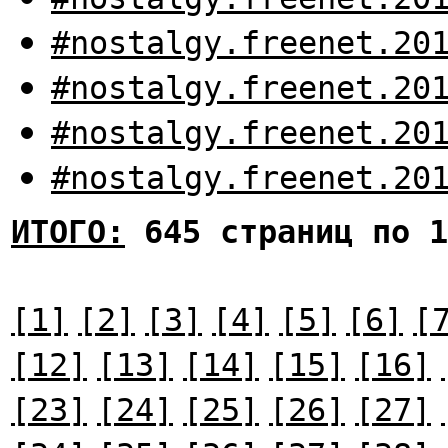
#nostalgy.freenet.20
#nostalgy.freenet.20
#nostalgy.freenet.20
#nostalgy.freenet.20
ИТОГО:
645 страниц по 1
[1]
[2]
[3]
[4]
[5]
[6]
[
[12]
[13]
[14]
[15]
[16]
[23]
[24]
[25]
[26]
[27]