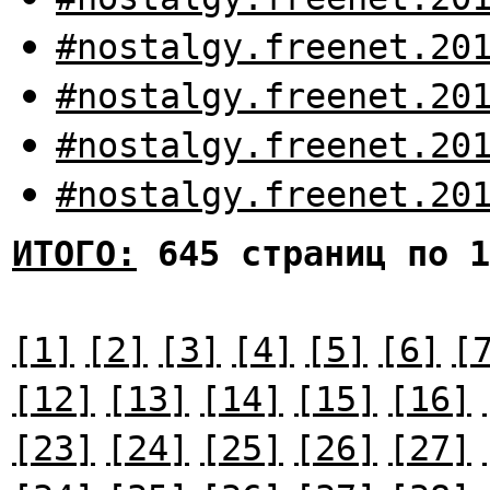
#nostalgy.freenet.20
#nostalgy.freenet.20
#nostalgy.freenet.20
#nostalgy.freenet.20
ИТОГО:
645 страниц по 1
[1]
[2]
[3]
[4]
[5]
[6]
[
[12]
[13]
[14]
[15]
[16]
[23]
[24]
[25]
[26]
[27]