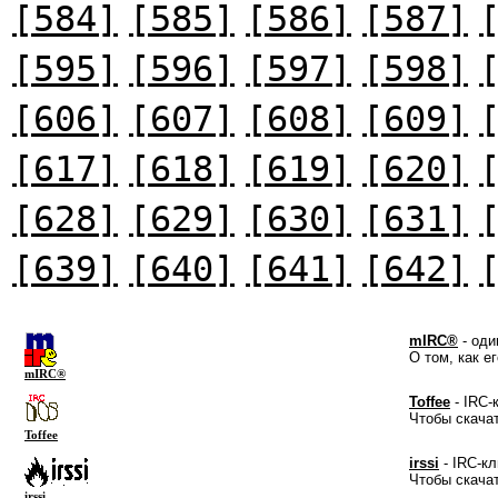
[584]
[585]
[586]
[587]
[595]
[596]
[597]
[598]
[606]
[607]
[608]
[609]
[617]
[618]
[619]
[620]
[628]
[629]
[630]
[631]
[639]
[640]
[641]
[642]
mIRC®
- оди
О том, как е
mIRC®
Toffee
- IRC-
Чтобы скача
Toffee
irssi
- IRC-кл
Чтобы скача
irssi