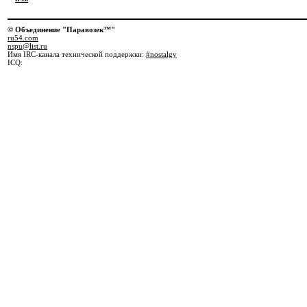
© Объединение "Паравозек™"
ru54.com
nspu@list.ru
Имя IRC-канала технической поддержки:
#nostalgy
ICQ: