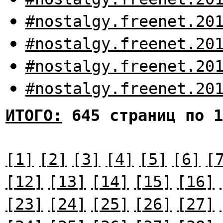
#nostalgy.freenet.20
#nostalgy.freenet.20
#nostalgy.freenet.20
#nostalgy.freenet.20
ИТОГО:
645 страниц по 1
[1]
[2]
[3]
[4]
[5]
[6]
[
[12]
[13]
[14]
[15]
[16]
[23]
[24]
[25]
[26]
[27]