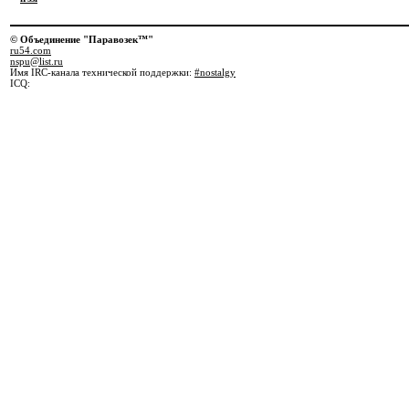
© Объединение "Паравозек™"
ru54.com
nspu@list.ru
Имя IRC-канала технической поддержки:
#nostalgy
ICQ: