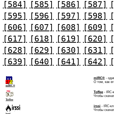
[584]
[585]
[586]
[587]
[595]
[596]
[597]
[598]
[606]
[607]
[608]
[609]
[617]
[618]
[619]
[620]
[628]
[629]
[630]
[631]
[639]
[640]
[641]
[642]
mIRC®
- оди
О том, как е
mIRC®
Toffee
- IRC-
Чтобы скача
Toffee
irssi
- IRC-кл
Чтобы скача
irssi