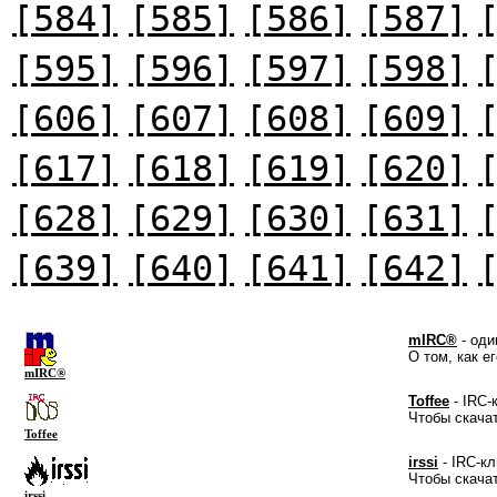
[584]
[585]
[586]
[587]
[595]
[596]
[597]
[598]
[606]
[607]
[608]
[609]
[617]
[618]
[619]
[620]
[628]
[629]
[630]
[631]
[639]
[640]
[641]
[642]
mIRC®
- оди
О том, как е
mIRC®
Toffee
- IRC-
Чтобы скача
Toffee
irssi
- IRC-кл
Чтобы скача
irssi