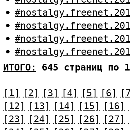
#nostalgy.freenet.20
#nostalgy.freenet.20
#nostalgy.freenet.20
#nostalgy.freenet.20
ИТОГО:
645 страниц по 1
[1]
[2]
[3]
[4]
[5]
[6]
[
[12]
[13]
[14]
[15]
[16]
[23]
[24]
[25]
[26]
[27]