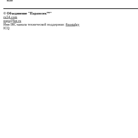
© Объединение "Паравозек™"
ru54.com
nspu@list.ru
Имя IRC-канала технической поддержки:
#nostalgy
ICQ: