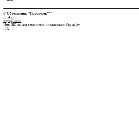
© Объединение "Паравозек™"
ru54.com
nspu@list.ru
Имя IRC-канала технической поддержки:
#nostalgy
ICQ: