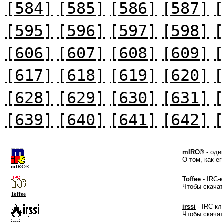
[584]
[585]
[586]
[587]
[595]
[596]
[597]
[598]
[606]
[607]
[608]
[609]
[617]
[618]
[619]
[620]
[628]
[629]
[630]
[631]
[639]
[640]
[641]
[642]
mIRC®
- оди
О том, как е
mIRC®
Toffee
- IRC-
Чтобы скача
Toffee
irssi
- IRC-кл
Чтобы скача
irssi