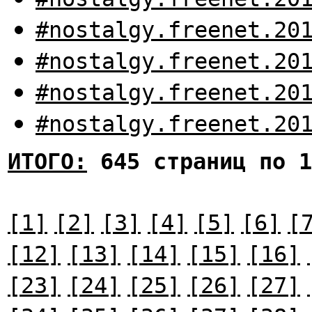
#nostalgy.freenet.20
#nostalgy.freenet.20
#nostalgy.freenet.20
#nostalgy.freenet.20
ИТОГО:
645 страниц по 1
[1]
[2]
[3]
[4]
[5]
[6]
[
[12]
[13]
[14]
[15]
[16]
[23]
[24]
[25]
[26]
[27]