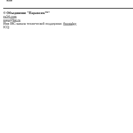
© Объединение "Паравозек™"
ru54.com
nspu@list.ru
Имя IRC-канала технической поддержки:
#nostalgy
ICQ: