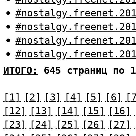
#nostalgy.freenet.20
#nostalgy.freenet.20
#nostalgy.freenet.20
#nostalgy.freenet.20
ИТОГО:
645 страниц по 1
[1]
[2]
[3]
[4]
[5]
[6]
[
[12]
[13]
[14]
[15]
[16]
[23]
[24]
[25]
[26]
[27]