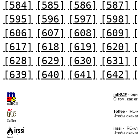
[584]
[585]
[586]
[587]
[595]
[596]
[597]
[598]
[606]
[607]
[608]
[609]
[617]
[618]
[619]
[620]
[628]
[629]
[630]
[631]
[639]
[640]
[641]
[642]
mIRC®
- оди
О том, как е
mIRC®
Toffee
- IRC-
Чтобы скача
Toffee
irssi
- IRC-кл
Чтобы скача
irssi