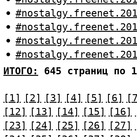
#nostalgy.freenet.20
#nostalgy.freenet.20
#nostalgy.freenet.20
#nostalgy.freenet.20
ИТОГО:
645 страниц по 1
[1]
[2]
[3]
[4]
[5]
[6]
[
[12]
[13]
[14]
[15]
[16]
[23]
[24]
[25]
[26]
[27]