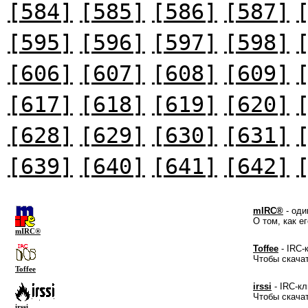
[584]
[585]
[586]
[587]
[595]
[596]
[597]
[598]
[606]
[607]
[608]
[609]
[617]
[618]
[619]
[620]
[628]
[629]
[630]
[631]
[639]
[640]
[641]
[642]
mIRC®
- оди
О том, как е
mIRC®
Toffee
- IRC-
Чтобы скача
Toffee
irssi
- IRC-кл
Чтобы скача
irssi