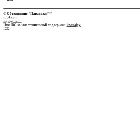
© Объединение "Паравозек™"
ru54.com
nspu@list.ru
Имя IRC-канала технической поддержки:
#nostalgy
ICQ: