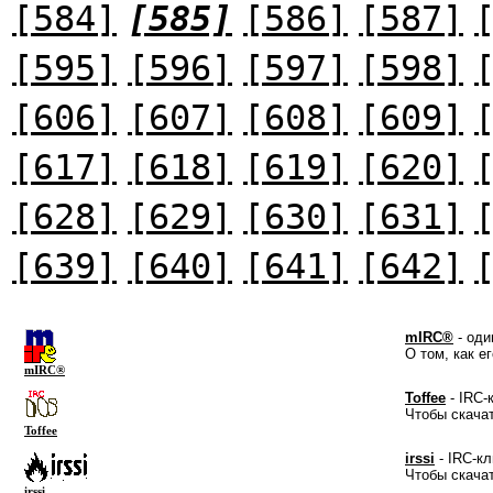
[584]
[585]
[586]
[587]
[595]
[596]
[597]
[598]
[606]
[607]
[608]
[609]
[617]
[618]
[619]
[620]
[628]
[629]
[630]
[631]
[639]
[640]
[641]
[642]
mIRC®
- оди
О том, как е
mIRC®
Toffee
- IRC-
Чтобы скача
Toffee
irssi
- IRC-кл
Чтобы скача
irssi