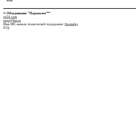
© Объединение "Паравозек™"
ru54.com
nspu@list.ru
Имя IRC-канала технической поддержки:
#nostalgy
ICQ: