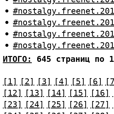
#nostalgy.freenet.20
#nostalgy.freenet.20
#nostalgy.freenet.20
#nostalgy.freenet.20
ИТОГО:
645 страниц по 1
[1]
[2]
[3]
[4]
[5]
[6]
[
[12]
[13]
[14]
[15]
[16]
[23]
[24]
[25]
[26]
[27]