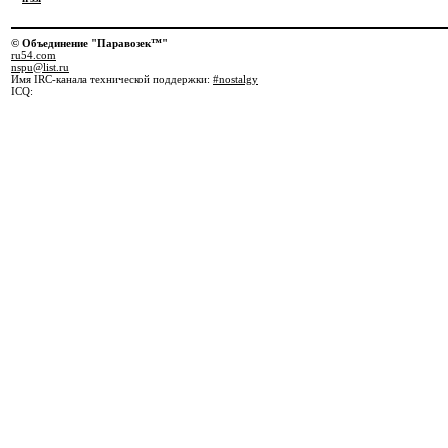
© Объединение "Паравозек™"
ru54.com
nspu@list.ru
Имя IRC-канала технической поддержки:
#nostalgy
ICQ: