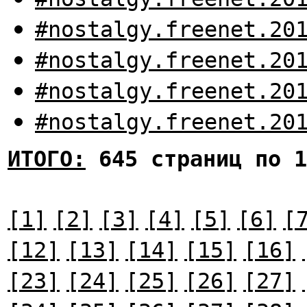
#nostalgy.freenet.20
#nostalgy.freenet.20
#nostalgy.freenet.20
#nostalgy.freenet.20
ИТОГО:
645 страниц по 1
[1]
[2]
[3]
[4]
[5]
[6]
[
[12]
[13]
[14]
[15]
[16]
[23]
[24]
[25]
[26]
[27]