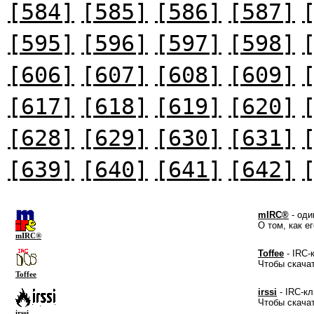
[584]
[585]
[586]
[587]
[595]
[596]
[597]
[598]
[606]
[607]
[608]
[609]
[617]
[618]
[619]
[620]
[628]
[629]
[630]
[631]
[639]
[640]
[641]
[642]
mIRC®
- оди
О том, как е
mIRC®
Toffee
- IRC-
Чтобы скача
Toffee
irssi
- IRC-кл
Чтобы скача
irssi