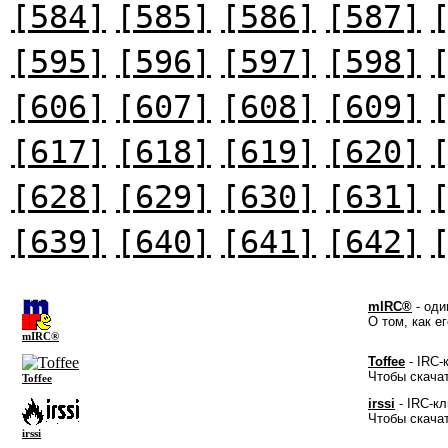
[584]
[585]
[586]
[587]
[595]
[596]
[597]
[598]
[606]
[607]
[608]
[609]
[617]
[618]
[619]
[620]
[628]
[629]
[630]
[631]
[639]
[640]
[641]
[642]
mIRC®
- оди
О том, как е
mIRC®
Toffee
- IRC-
Чтобы скача
Toffee
irssi
- IRC-кл
Чтобы скача
irssi