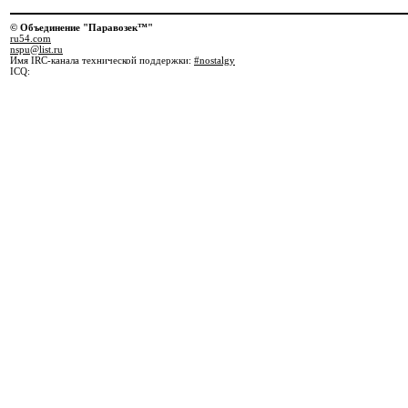
© Объединение "Паравозек™"
ru54.com
nspu@list.ru
Имя IRC-канала технической поддержки:
#nostalgy
ICQ: