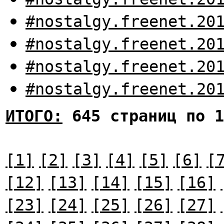
#nostalgy.freenet.20
#nostalgy.freenet.20
#nostalgy.freenet.20
#nostalgy.freenet.20
ИТОГО:
645 страниц по 1
[1]
[2]
[3]
[4]
[5]
[6]
[
[12]
[13]
[14]
[15]
[16]
[23]
[24]
[25]
[26]
[27]